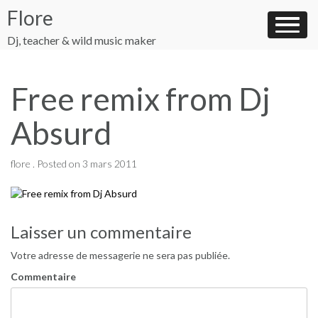
Skip
Flore
to
content
Dj, teacher & wild music maker
Free remix from Dj
Absurd
flore .
Posted on
3 mars 2011
Navigation
Laisser un commentaire
de
Votre adresse de messagerie ne sera pas publiée.
l’article
Commentaire