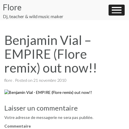
Skip
Flore
to
content
Dj, teacher & wild music maker
Benjamin Vial –
EMPIRE (Flore
remix) out now!!
flore .
Posted on
21 novembre 2010
Navigation
Laisser un commentaire
de
Votre adresse de messagerie ne sera pas publiée.
l’article
Commentaire