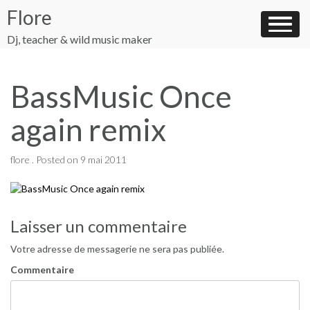
Skip
Flore
to
content
Dj, teacher & wild music maker
BassMusic Once
again remix
flore .
Posted on
9 mai 2011
Navigation
Laisser un commentaire
de
Votre adresse de messagerie ne sera pas publiée.
l’article
Commentaire