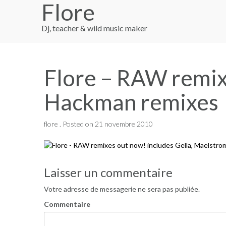
Flore
Skip
to
content
Dj, teacher & wild music maker
Flore – RAW remix
Hackman remixes
flore .
Posted on
21 novembre 2010
Navigation
Laisser un commentaire
de
Votre adresse de messagerie ne sera pas publiée.
l’article
Commentaire