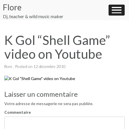
Skip
Flore
to
content
Dj, teacher & wild music maker
K Gol “Shell Game”
video on Youtube
flore .
Posted on
12 décembre 2010
Navigation
Laisser un commentaire
de
Votre adresse de messagerie ne sera pas publiée.
l’article
Commentaire