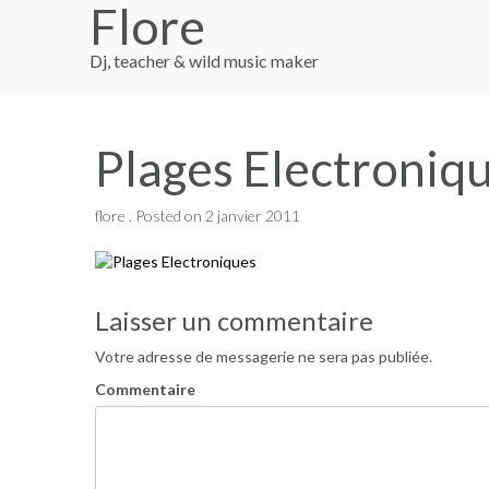
Flore
Skip
to
content
Dj, teacher & wild music maker
Plages Electroniq
flore .
Posted on
2 janvier 2011
Navigation
Laisser un commentaire
de
Votre adresse de messagerie ne sera pas publiée.
l’article
Commentaire