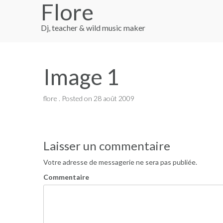
Flore
Skip
to
content
Dj, teacher & wild music maker
Image 1
flore .
Posted on
28 août 2009
Navigation
Laisser un commentaire
de
Votre adresse de messagerie ne sera pas publiée.
l’article
Commentaire