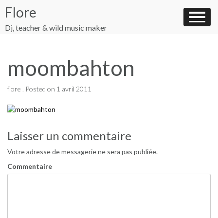
Skip
Flore
to
content
Dj, teacher & wild music maker
moombahton
flore .
Posted on
1 avril 2011
Navigation
Laisser un commentaire
de
Votre adresse de messagerie ne sera pas publiée.
l’article
Commentaire