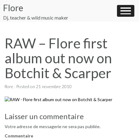
Skip
Flore
to
content
Dj, teacher & wild music maker
RAW – Flore first
album out now on
Botchit & Scarper
flore .
Posted on
21 novembre 2010
Navigation
Laisser un commentaire
de
Votre adresse de messagerie ne sera pas publiée.
l’article
Commentaire