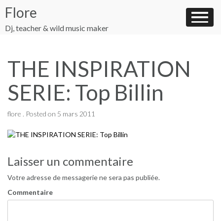
Skip
Flore
to
content
Dj, teacher & wild music maker
THE INSPIRATION
SERIE: Top Billin
flore .
Posted on
5 mars 2011
Navigation
Laisser un commentaire
de
Votre adresse de messagerie ne sera pas publiée.
l’article
Commentaire